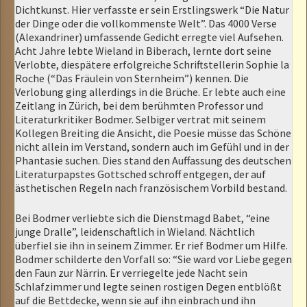
Dichtkunst. Hier verfasste er sein Erstlingswerk “Die Natur
der Dinge oder die vollkommenste Welt”. Das 4000 Verse
(Alexandriner) umfassende Gedicht erregte viel Aufsehen.
Acht Jahre lebte Wieland in Biberach, lernte dort seine
Verlobte, diespätere erfolgreiche Schriftstellerin Sophie la
Roche (“Das Fräulein von Sternheim”) kennen. Die
Verlobung ging allerdings in die Brüche. Er lebte auch eine
Zeitlang in Zürich, bei dem berühmten Professor und
Literaturkritiker Bodmer. Selbiger vertrat mit seinem
Kollegen Breiting die Ansicht, die Poesie müsse das Schöne
nicht allein im Verstand, sondern auch im Gefühl und in der
Phantasie suchen. Dies stand den Auffassung des deutschen
Literaturpapstes Gottsched schroff entgegen, der auf
ästhetischen Regeln nach französischem Vorbild bestand.
Bei Bodmer verliebte sich die Dienstmagd Babet, “eine
junge Dralle”, leidenschaftlich in Wieland. Nächtlich
überfiel sie ihn in seinem Zimmer. Er rief Bodmer um Hilfe.
Bodmer schilderte den Vorfall so: “Sie ward vor Liebe gegen
den Faun zur Närrin. Er verriegelte jede Nacht sein
Schlafzimmer und legte seinen rostigen Degen entblößt
auf die Bettdecke, wenn sie auf ihn einbrach und ihn