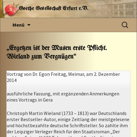
Goethe Gesellschaft Erfurt e.V.
Zum
Suchen
Menü
Inhalt
nach:
springen
„Ergetzen ist der Musen erste Pflicht.
Wieland zum Vergnügen“
Vortrag von Dr. Egon Freitag, Weimar, am 2. Dezember
2014
ausführliche Fassung, mit ergänzenden Anmerkungen
eines Vortrags in Gera
Christoph Martin Wieland (1733 – 1813) war Deutschlands
erster Bestseller-Autor, einige Zeitlang der meistgelesene
und höchstbezahlte deutsche Schriftsteller. So zahlte ihm
der Leipziger Verleger Reich für den Staatsroman „Der