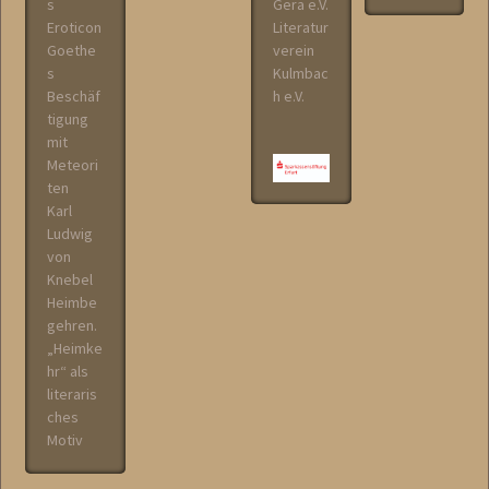
s
Gera e.V.
Eroticon
Literatur
Goethe
verein
s
Kulmbac
Beschäf
h e.V.
tigung
mit
Meteori
ten
Karl
Ludwig
von
Knebel
Heimbe
gehren.
„Heimke
hr“ als
literaris
ches
Motiv