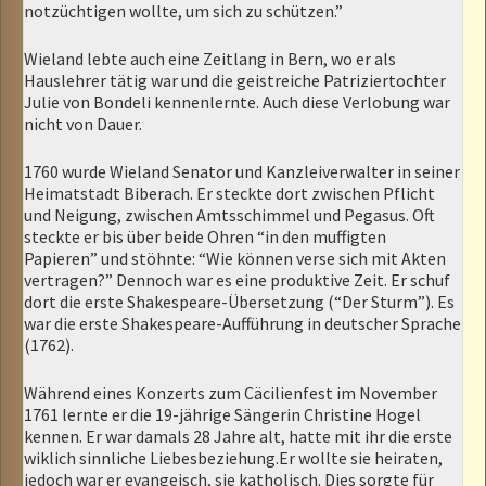
notzüchtigen wollte, um sich zu schützen.”
Wieland lebte auch eine Zeitlang in Bern, wo er als
Hauslehrer tätig war und die geistreiche Patriziertochter
Julie von Bondeli kennenlernte. Auch diese Verlobung war
nicht von Dauer.
1760 wurde Wieland Senator und Kanzleiverwalter in seiner
Heimatstadt Biberach. Er steckte dort zwischen Pflicht
und Neigung, zwischen Amtsschimmel und Pegasus. Oft
steckte er bis über beide Ohren “in den muffigten
Papieren” und stöhnte: “Wie können verse sich mit Akten
vertragen?” Dennoch war es eine produktive Zeit. Er schuf
dort die erste Shakespeare-Übersetzung (“Der Sturm”). Es
war die erste Shakespeare-Aufführung in deutscher Sprache
(1762).
Während eines Konzerts zum Cäcilienfest im November
1761 lernte er die 19-jährige Sängerin Christine Hogel
kennen. Er war damals 28 Jahre alt, hatte mit ihr die erste
wiklich sinnliche Liebesbeziehung.Er wollte sie heiraten,
jedoch war er evangeisch, sie katholisch. Dies sorgte für